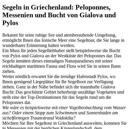
Segeln in Griechenland: Peloponnes,
Messenien und Bucht von Gialova und
Pylos
Bekannt für seine ruhige See und atemberaubende Umgebung,
ermöglicht Ihnen das Ionische Meer eine Segeltour, die Sie lange in
wunderbarer Erinnerung halten werden.
Ein Muss für jeden Segelliebhaber stellt beispielsweise die Bucht
von Pylos und Gialova an der Westküste der Peloponnes dar. Das
Segeln inmitten dieses einmaligen Naturparadieses mit seiner
reichhaltigen maritimen Fauna und Flora wird Sie in seinen Bann
ziehen.
Weiter nördlich erwartet Sie die trendige Hafenstadt Pylos, wo
Ihnen genügend Liegeplätze für Ihr Segelboot zur Verfügung
stehen. Ganz in der Nähe befindet sich die traumhafte Gialova
Bucht: Das geschützte Gebiet beherbergt unzählige Vogelarten und
stellt eine der Top-Destinationen für das Segeln rund um die
Peloponnes dar.
Wie wäre es beispielsweise mit einer Vogelbeobachtung vom Wasser
aus? Oder einem Stopp zum Schwimmen und Sonnenbaden am
sichelförmigen Traumstrand Voidokilia?
Möchten Sie Ihre Segeltour in Griechenland ausweiten, kommen Sie
in Messenien mit der herrlichen Küstenlandschaft, dem