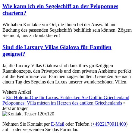
Wie kann ich ein Segelschiff an der Peloponnes
chartern?
Wir haben Kontakte vor Ort, die Ihnen bei der Auswahl und
Buchung des passenden Segelschiffs behilflich sein können. Zögern
Sie nicht, uns zu kontaktieren!
Sind die Luxury Villas Gialova für Familien
geeignet?
Ja, die Luxury Villas Gialova sind dank ihres großzügigen
Raumkonzepts, den Privatpools und dem privaten Ambiente perfekt
auf die Bedürfnisse von Familien zugeschnitten. Genießen Sie nach
einem Tag des Segelns den Luxus unserer wunderschönen Villen.
Weitere Artikel
«
Ein Hole-in-One für Luxus: Entdecken Sie Golf in Griechenland
Peloponnes: Villa mieten im Herzen des antiken Griechenlands
»
Jetzt anfragen
Nehmen Sie Kontakt per
E-Mail
oder Telefon (
+4922170911400
)
auf – oder verwenden Sie das Formular.