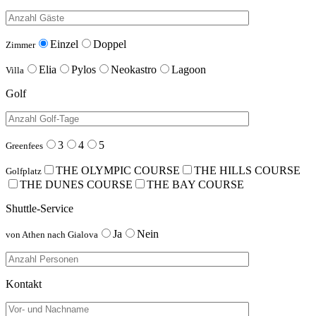
Einzel
Doppel
Zimmer
Elia
Pylos
Neokastro
Lagoon
Villa
Golf
3
4
5
Greenfees
THE OLYMPIC COURSE
THE HILLS COURSE
Golfplatz
THE DUNES COURSE
THE BAY COURSE
Shuttle-Service
Ja
Nein
von Athen nach Gialova
Kontakt